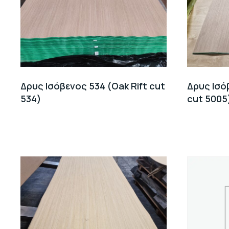
Δρυς Ισόβενος 534 (Oak Rift cut
Δρυς Ισό
534)
cut 5005