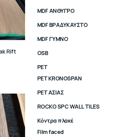
MDF ΑΝΘΥΓΡΟ
MDF ΒΡΑΔΥΚΑΥΣΤΟ
MDF ΓΥΜΝΟ
k Rift
OSB
PET
PET KRONOSPAN
PET ΑΣΙΑΣ
ROCKO SPC WALL TILES
Κόντρα πλακέ
Film faced