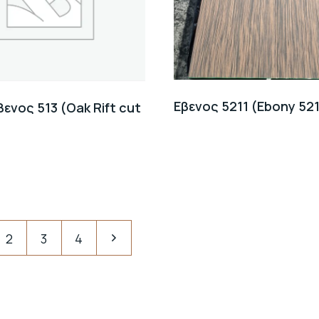
Εβενος 5211 (Ebony 521
ενος 513 (Oak Rift cut
2
3
4