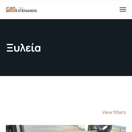
Ξυλεία
View filters