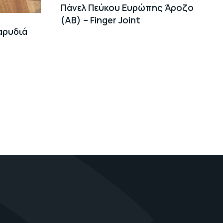
Πάνελ Πεύκου Ευρώπης Άροζο
(AB) – Finger Joint
Καρυδιά