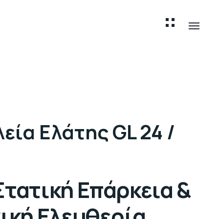
εία Ελάτης GL 24 /
τατική Επάρκεια &
ική Ελευθερία