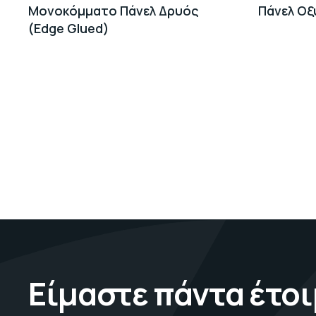
Μονοκόμματο Πάνελ Δρυός
Πάνελ Οξυ
(Edge Glued)
Είμαστε πάντα έτοι