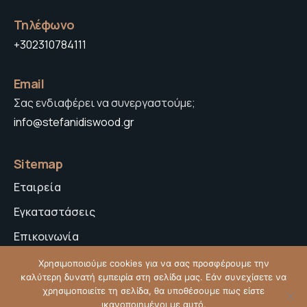
Τηλέφωνο
+302310784111
Email
Σας ενδιαφέρει να συνεργαστούμε;
info@stefanidiswood.gr
Sitemap
Εταιρεία
Εγκαταστάσεις
Επικοινωνία
Πολιτική Απορρήτου
Χρησιμοποιούμε cookies για να σας προσφέρουμε την
καλύτερη δυνατή εμπειρία στη σελίδα μας. Εάν συνεχίσετε να
χρησιμοποιείτε τη σελίδα, θα υποθέσουμε πως είστε
ικανοποιημένοι με αυτό.