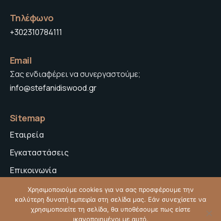
Τηλέφωνο
+302310784111
Email
Σας ενδιαφέρει να συνεργαστούμε;
info@stefanidiswood.gr
Sitemap
Εταιρεία
Εγκαταστάσεις
Επικοινωνία
Πολιτική Απορρήτου
Χρησιμοποιούμε cookies για να σας προσφέρουμε την
καλύτερη δυνατή εμπειρία στη σελίδα μας. Εάν συνεχίσετε να
χρησιμοποιείτε τη σελίδα, θα υποθέσουμε πως είστε
ικανοποιημένοι με αυτό.